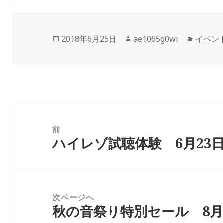
投
2018年6月25日
作
ae1065g0wi
カ
イベン
稿
成
テ
日:
者
ゴ
リ
ー
投
稿
前
ハイレゾ試聴体験 6月23日(
ナ
前
ビ
の
ゲ
投
ー
稿:
次ページへ
シ
秋の音祭り特別セール 8月2
次
ョ