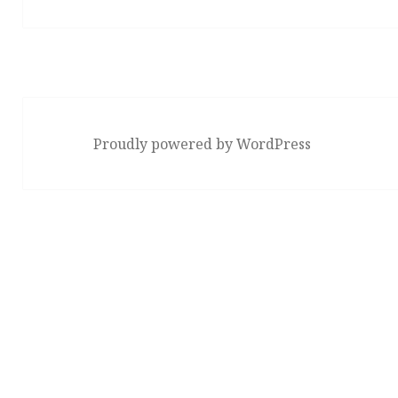
の
ン
投
稿:
Proudly powered by WordPress